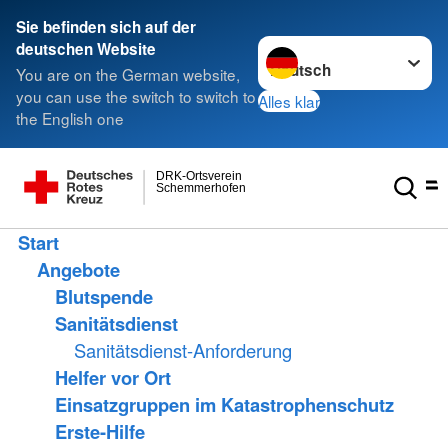
Sie befinden sich auf der
Sprache wechseln zu
deutschen Website
You are on the German website,
you can use the switch to switch to
Alles klar
the English one
DRK-Ortsverein
Schemmerhofen
Start
Angebote
Blutspende
Sanitätsdienst
Sanitätsdienst-Anforderung
Helfer vor Ort
Einsatzgruppen im Katastrophenschutz
Erste-Hilfe